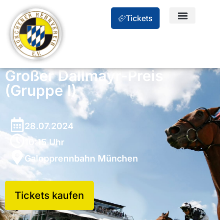
Tickets
Großer Dallmayr-Preis
(Gruppe I)
28.07.2024
10:15 Uhr
Galopprennbahn München
Tickets kaufen