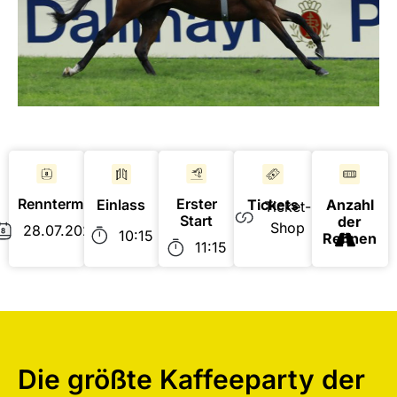
Renntermin
Erster
Einlass
Anzahl
Tickets
Ticket-
Start
der
Shop
28.07.2024
10:15
Rennen
11:15
Die größte Kaffeeparty der