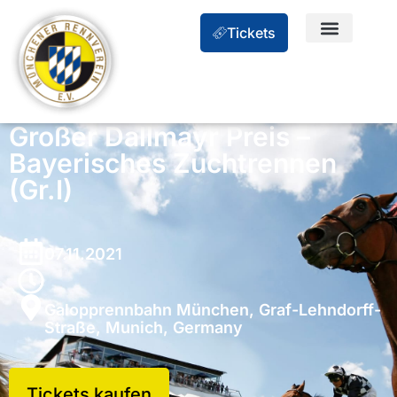
Tickets
Großer Dallmayr Preis –
Bayerisches Zuchtrennen
(Gr.I)
07.11.2021
Galopprennbahn München, Graf-Lehndorff-
Straße, Munich, Germany
Tickets kaufen