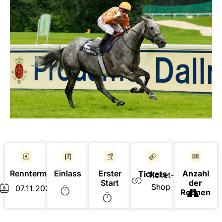
Renntermin
Erster
Einlass
Anzahl
Tickets
Ticket-
Start
der
Shop
07.11.2021
Rennen