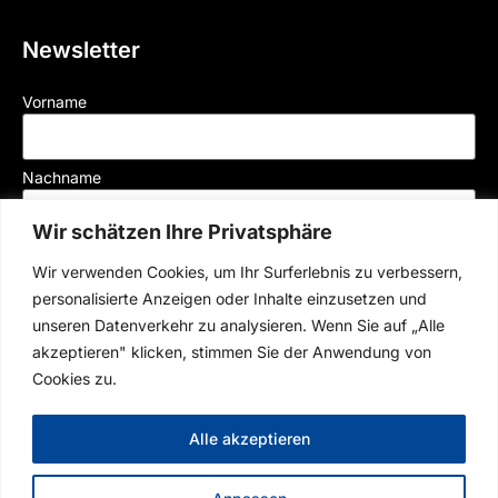
Newsletter
Vorname
Nachname
Wir schätzen Ihre Privatsphäre
Mail
Wir verwenden Cookies, um Ihr Surferlebnis zu verbessern,
personalisierte Anzeigen oder Inhalte einzusetzen und
unseren Datenverkehr zu analysieren. Wenn Sie auf „Alle
Der Münchner Rennverein e.V. versendet Newsletter per E-Mail, mit welchen wir
akzeptieren" klicken, stimmen Sie der Anwendung von
Sie über aktuelle Veranstaltugen und News informieren. Durch Klick auf „Jetzt
Cookies zu.
abonnieren“ willigen Sie entsprechend unserer
Datenschutzerklärung
in den
Erhalt des Newsletters ein. Ihre Einwilligung können Sie jederzeit mit Wirkung für
die Zukunft widerrufen.
Alle akzeptieren
Anmelden