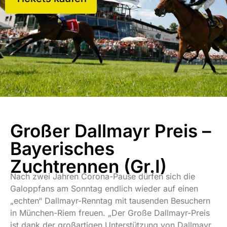
Großer Dallmayr Preis –
Bayerisches
Zuchtrennen (Gr.I)
Nach zwei Jahren Corona-Pause dürfen sich die
Galoppfans am Sonntag endlich wieder auf einen
„echten“ Dallmayr-Renntag mit tausenden Besuchern
in München-Riem freuen. „Der Große Dallmayr-Preis
ist dank der großartigen Unterstützung von Dallmayr