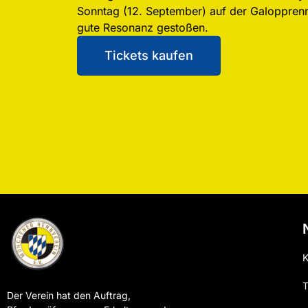
Sonntag (12. September) auf der Galoppre
gute Resonanz gestoßen.
Tickets kaufen
K
T
Der Verein hat den Auftrag,