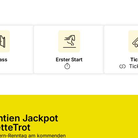
Erster Start
Tic
ass
Tic
tien Jackpot
tteTrot
ayern-Renntag am kommenden