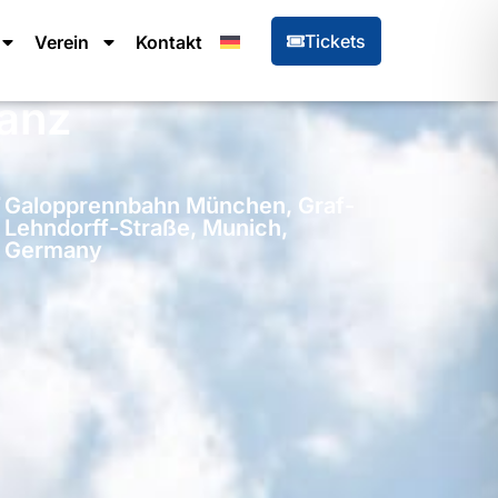
Tickets
Verein
Kontakt
anz
Galopprennbahn München, Graf-
Lehndorff-Straße, Munich,
Germany