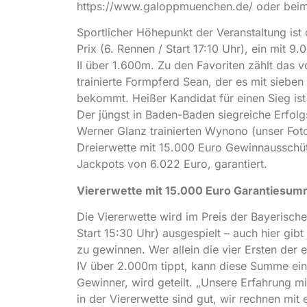
https://www.galoppmuenchen.de/ oder beim 
Sportlicher Höhepunkt der Veranstaltung is
Prix (6. Rennen / Start 17:10 Uhr), ein mit 9
II über 1.600m. Zu den Favoriten zählt das 
trainierte Formpferd Sean, der es mit sieben
bekommt. Heißer Kandidat für einen Sieg ist
Der jüngst in Baden-Baden siegreiche Erfolg
Werner Glanz trainierten Wynono (unser Fot
Dreierwette mit 15.000 Euro Gewinnausschütt
Jackpots von 6.022 Euro, garantiert.
Viererwette mit 15.000 Euro Garantiesu
Die Viererwette wird im Preis der Bayerisch
Start 15:30 Uhr) ausgespielt – auch hier gib
zu gewinnen. Wer allein die vier Ersten der e
IV über 2.000m tippt, kann diese Summe ein
Gewinner, wird geteilt. „Unsere Erfahrung mit
in der Viererwette sind gut, wir rechnen mi