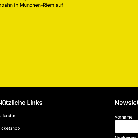
nnbahn in München-Riem auf
Nützliche Links
Newslet
alender
Vorname
icketshop
Nachname