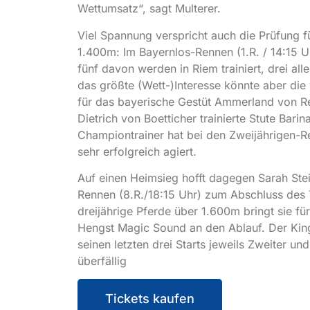
Wettumsatz“, sagt Multerer.
Viel Spannung verspricht auch die Prüfung f
1.400m: Im Bayernlos-Rennen (1.R. / 14:15 U
fünf davon werden in Riem trainiert, drei all
das größte (Wett-)Interesse könnte aber die
für das bayerische Gestüt Ammerland von R
Dietrich von Boetticher trainierte Stute Bari
Championtrainer hat bei den Zweijährigen-R
sehr erfolgreich agiert.
Auf einen Heimsieg hofft dagegen Sarah St
Rennen (8.R./18:15 Uhr) zum Abschluss des T
dreijährige Pferde über 1.600m bringt sie fü
Hengst Magic Sound an den Ablauf. Der Ki
seinen letzten drei Starts jeweils Zweiter un
überfällig
Tickets kaufen