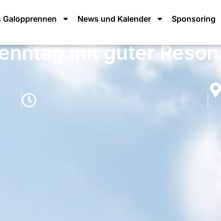
 Galopprennen
News und Kalender
Sponsoring
nntag mit guter Reson