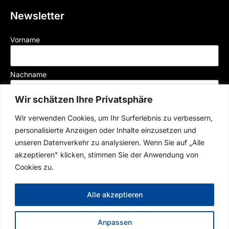
Newsletter
Vorname
Nachname
Wir schätzen Ihre Privatsphäre
Mail
Wir verwenden Cookies, um Ihr Surferlebnis zu verbessern,
personalisierte Anzeigen oder Inhalte einzusetzen und
unseren Datenverkehr zu analysieren. Wenn Sie auf „Alle
Der Münchner Rennverein e.V. versendet Newsletter per E-Mail, mit welchen wir
akzeptieren" klicken, stimmen Sie der Anwendung von
Sie über aktuelle Veranstaltugen und News informieren. Durch Klick auf „Jetzt
Cookies zu.
abonnieren“ willigen Sie entsprechend unserer
Datenschutzerklärung
in den
Erhalt des Newsletters ein. Ihre Einwilligung können Sie jederzeit mit Wirkung für
die Zukunft widerrufen.
Alle akzeptieren
Anmelden
Anpassen