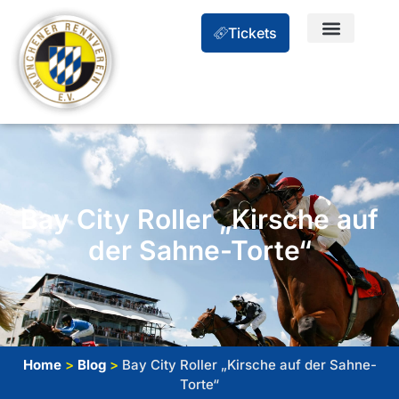
Tickets
Bay City Roller „Kirsche auf
der Sahne-Torte“
Home
>
Blog
>
Bay City Roller „Kirsche auf der Sahne-
Torte“