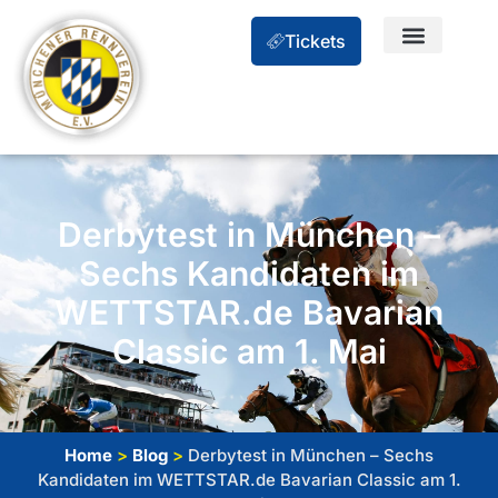
Tickets
Derbytest in München –
Sechs Kandidaten im
WETTSTAR.de Bavarian
Classic am 1. Mai
Home
>
Blog
>
Derbytest in München – Sechs
Kandidaten im WETTSTAR.de Bavarian Classic am 1.