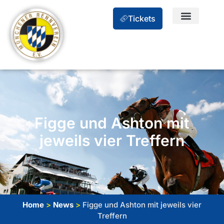
Tickets
Figge und Ashton mit
jeweils vier Treffern
Home
>
News
>
Figge und Ashton mit jeweils vier
Treffern