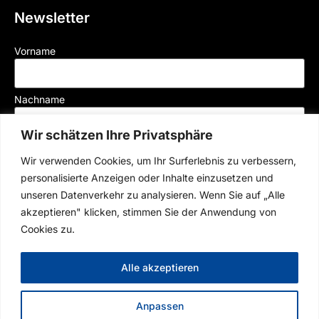
Newsletter
Vorname
Nachname
Wir schätzen Ihre Privatsphäre
Mail
Wir verwenden Cookies, um Ihr Surferlebnis zu verbessern,
personalisierte Anzeigen oder Inhalte einzusetzen und
unseren Datenverkehr zu analysieren. Wenn Sie auf „Alle
Der Münchner Rennverein e.V. versendet Newsletter per E-Mail, mit welchen wir
akzeptieren" klicken, stimmen Sie der Anwendung von
Sie über aktuelle Veranstaltugen und News informieren. Durch Klick auf „Jetzt
Cookies zu.
abonnieren“ willigen Sie entsprechend unserer
Datenschutzerklärung
in den
Erhalt des Newsletters ein. Ihre Einwilligung können Sie jederzeit mit Wirkung für
die Zukunft widerrufen.
Alle akzeptieren
Anmelden
Anpassen