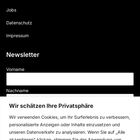
Jobs
Datenschutz
Impressum
Newsletter
Vorname
Nachname
Wir schätzen Ihre Privatsphäre
Mail
Wir verwenden Cookies, um Ihr Surferlebnis zu verbessern,
personalisierte Anzeigen oder Inhalte einzusetzen und
unseren Datenverkehr zu analysieren. Wenn Sie auf „Alle
Der Münchner Rennverein e.V. versendet Newsletter per E-Mail, mit welchen wir
akzeptieren" klicken, stimmen Sie der Anwendung von
Sie über aktuelle Veranstaltugen und News informieren. Durch Klick auf „Jetzt