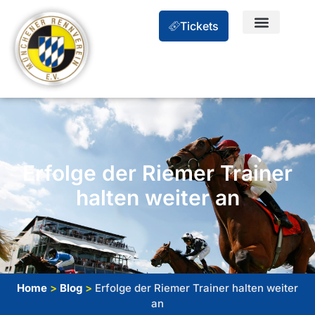
Tickets
Erfolge der Riemer Trainer
halten weiter an
Home
>
Blog
>
Erfolge der Riemer Trainer halten weiter
an