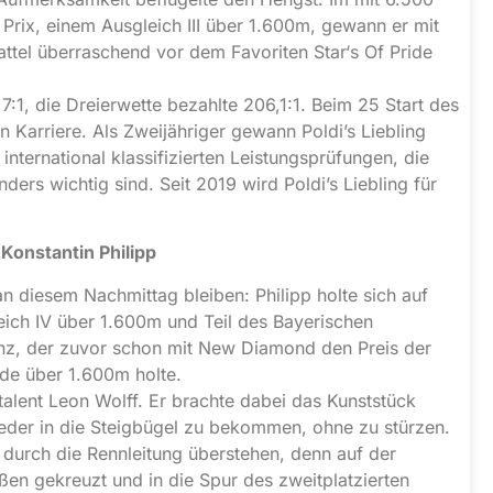
 Prix, einem Ausgleich III über 1.600m, gewann er mit
ttel überraschend vor dem Favoriten Star‘s Of Pride
7:1, die Dreierwette bezahlte 206,1:1. Beim 25 Start des
n Karriere. Als Zweijähriger gewann Poldi’s Liebling
nternational klassifizierten Leistungsprüfungen, die
ders wichtig sind. Seit 2019 wird Poldi’s Liebling für
Konstantin Philipp
an diesem Nachmittag bleiben: Philipp holte sich auf
ich IV über 1.600m und Teil des Bayerischen
nz, der zuvor schon mit New Diamond den Preis der
rde über 1.600m holte.
lent Leon Wolff. Er brachte dabei das Kunststück
ieder in die Steigbügel zu bekommen, ohne zu stürzen.
urch die Rennleitung überstehen, denn auf der
n gekreuzt und in die Spur des zweitplatzierten