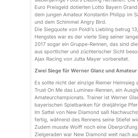
Euro Preisgeld dotierten Lotto Bayern Grand
dem jungen Amateur Konstantin Philipp im Sa
und dem Schimmel Angry Bird.
Die Siegquote von Poldi’s Liebling betrug 13,
Hengstes war es der vierte Sieg seiner lange
2017 sogar ein Gruppe-Rennen, das sind die i
aus sportlicher und züchterischer Sicht beson
Ajax Racing von Jutta Mayer vorbereitet.
Zwei Siege für Werner Glanz und Amateur 
Es sollte nicht der einzige Riemer Heimsieg 
Trust On Me das Luminex-Rennen, ein Ausgle
Amateurchampionats. Trainer ist Werner Gla
bayerischen Spielbanken für dreijährige Pfe
Im Sattel von New Diamond saß Nachwuchsta
fertig, während des Rennens seine Stiefel w
Zudem musste Wolff noch eine Überprüfung d
Zielgeraden war New Diamond weit nach auße