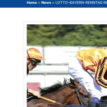
Home
>
News
>
LOTTO-BAYERN-RENNTAG IN 