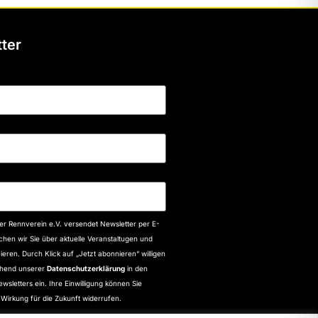
ter
r Rennverein e.V. versendet Newsletter per E-
lchen wir Sie über aktuelle Veranstaltugen und
eren. Durch Klick auf „Jetzt abonnieren“ willigen
chend unserer
Datenschutzerklärung
in den
ewsletters ein. Ihre Einwilligung können Sie
t Wirkung für die Zukunft widerrufen.