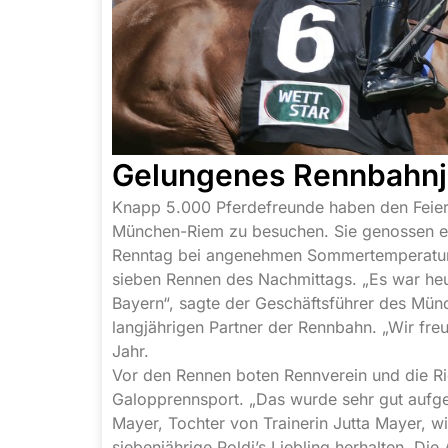
Gelungenes Rennbahnj
Knapp 5.000 Pferdefreunde haben den Feier
München-Riem zu besuchen. Sie genossen ei
Renntag bei angenehmen Sommertemperature
sieben Rennen des Nachmittags. „Es war heu
Bayern“, sagte der Geschäftsführer des Mün
langjährigen Partner der Rennbahn. „Wir fr
Jahr.
Vor den Rennen boten Rennverein und die Ri
Galopprennsport. „Das wurde sehr gut aufg
Mayer, Tochter von Trainerin Jutta Mayer, wi
siebenjährige Poldi’s Liebling herhalten. Di