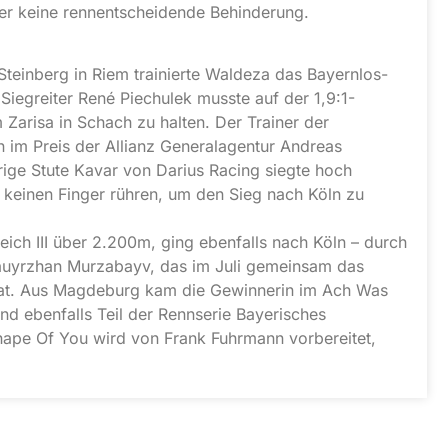
ber keine rennentscheidende Behinderung.
Steinberg in Riem trainierte Waldeza das Bayernlos-
Siegreiter René Piechulek musste auf der 1,9:1-
m Zarisa in Schach zu halten. Der Trainer der
n im Preis der Allianz Generalagentur Andreas
rige Stute Kavar von Darius Racing siegte hoch
keinen Finger rühren, um den Sieg nach Köln zu
leich III über 2.200m, ging ebenfalls nach Köln – durch
auyrzhan Murzabayv, das im Juli gemeinsam das
t. Aus Magdeburg kam die Gewinnerin im Ach Was
d ebenfalls Teil der Rennserie Bayerisches
hape Of You wird von Frank Fuhrmann vorbereitet,