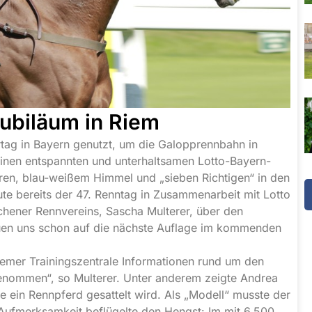
ubiläum in Riem
tag in Bayern genutzt, um die Galopprennbahn in
nen entspannten und unterhaltsamen Lotto-Bayern-
n, blau-weißem Himmel und „sieben Richtigen“ in den
te bereits der 47. Renntag in Zusammenarbeit mit Lotto
chener Rennvereins, Sascha Multerer, über den
euen uns schon auf die nächste Auflage im kommenden
emer Trainingszentrale Informationen rund um den
enommen“, so Multerer. Unter anderem zeigte Andrea
e ein Rennpferd gesattelt wird. Als „Modell“ musste der
e Aufmerksamkeit beflügelte den Hengst: Im mit 6.500