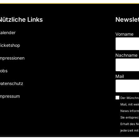
Nützliche Links
Newslet
alender
Vorname
icketshop
Nachname
mpressionen
obs
Mail
atenschutz
mpressum
Der Münchne
Mail, mit we
News informi
Sie entspre
Erhalt des N
jederzeit mi