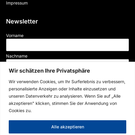
Impressum
Newsletter
Vorname
Nachname
Wir schätzen Ihre Privatsphäre
Mail
Wir verwenden Cookies, um Ihr Surferlebnis zu verbessern,
personalisierte Anzeigen oder Inhalte einzusetzen und
unseren Datenverkehr zu analysieren. Wenn Sie auf „Alle
Der Münchner Rennverein e.V. versendet Newsletter per E-Mail, mit welchen wir
akzeptieren" klicken, stimmen Sie der Anwendung von
Sie über aktuelle Veranstaltugen und News informieren. Durch Klick auf „Jetzt
Cookies zu.
abonnieren“ willigen Sie entsprechend unserer
Datenschutzerklärung
in den
Erhalt des Newsletters ein. Ihre Einwilligung können Sie jederzeit mit Wirkung für
die Zukunft widerrufen.
Alle akzeptieren